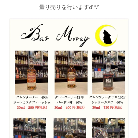
量り売りを行いますᕷ*.°