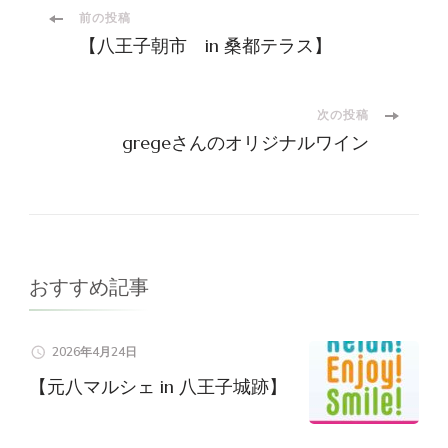
投
前の投稿
【八王子朝市 in 桑都テラス】
稿
ナ
次の投稿
gregeさんのオリジナルワイン
ビ
ゲ
ー
おすすめ記事
シ
2026年4月24日
ョ
【元八マルシェ in 八王子城跡】
ン